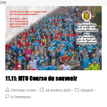
Skip
396
to
content
11.11: MTO Course du souvenir
Post
Post
Post
Christian Crickx
24 octobre 2025
Zatopek
author:
published:
category:
Post
0 Comments
comments: