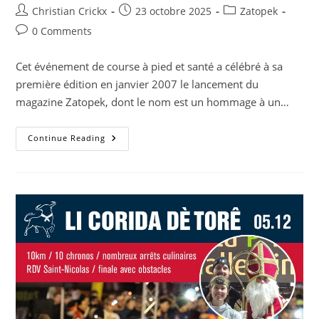
Post
Post
Post
Christian Crickx
23 octobre 2025
Zatopek
author:
published:
category:
Post
0 Comments
comments:
Cet événement de course à pied et santé a célébré à sa
première édition en janvier 2007 le lancement du
magazine Zatopek, dont le nom est un hommage à un…
08.02:
Continue Reading
La
Zatopek
En
Famille
–
Les
Inscriptions
Sont
Ouvertes