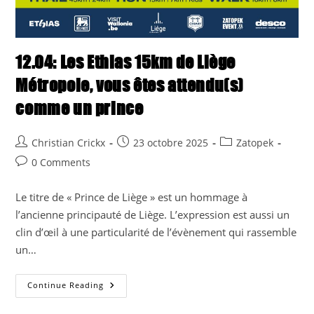
12.04: Les Ethias 15km de Liège
Métropole, vous êtes attendu(s)
comme un prince
Post
Post
Post
Christian Crickx
23 octobre 2025
Zatopek
author:
published:
category:
Post
0 Comments
comments:
Le titre de « Prince de Liège » est un hommage à
l’ancienne principauté de Liège. L’expression est aussi un
clin d’œil à une particularité de l’évènement qui rassemble
un…
12.04:
Continue Reading
Les
Ethias