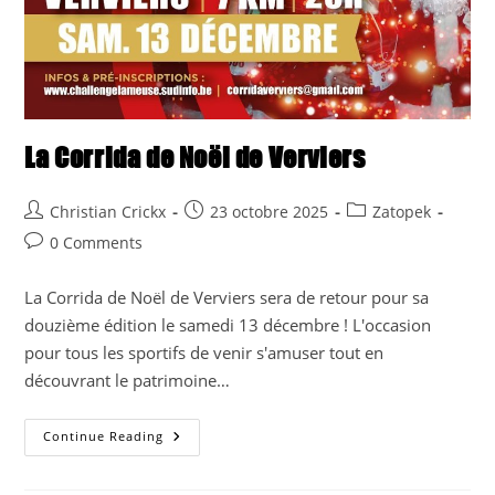
La Corrida de Noël de Verviers
Post
Post
Post
Christian Crickx
23 octobre 2025
Zatopek
author:
published:
category:
Post
0 Comments
comments:
La Corrida de Noël de Verviers sera de retour pour sa
douzième édition le samedi 13 décembre ! L'occasion
pour tous les sportifs de venir s'amuser tout en
découvrant le patrimoine…
La
Continue Reading
Corrida
De
Noël