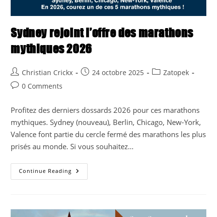
Sydney rejoint l’offre des marathons
mythiques 2026
Post
Post
Post
Christian Crickx
24 octobre 2025
Zatopek
author:
published:
category:
Post
0 Comments
comments:
Profitez des derniers dossards 2026 pour ces marathons
mythiques. Sydney (nouveau), Berlin, Chicago, New-York,
Valence font partie du cercle fermé des marathons les plus
prisés au monde. Si vous souhaitez…
Sydney
Continue Reading
Rejoint
L’offre
Des
Marathons
Mythiques
2026