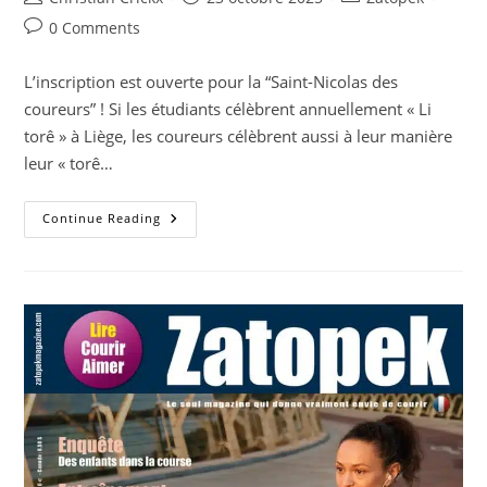
author:
published:
category:
Post
0 Comments
comments:
L’inscription est ouverte pour la “Saint-Nicolas des
coureurs” ! Si les étudiants célèbrent annuellement « Li
torê » à Liège, les coureurs célèbrent aussi à leur manière
leur « torê…
05.12:
Continue Reading
Li
Corida
Dè
Torê
A
Lîdje
–
La
St-
Nicolas
Des
Coureurs