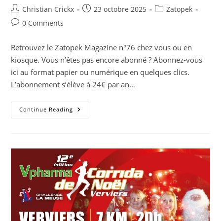
Post
Post
Post
Christian Crickx
23 octobre 2025
Zatopek
author:
published:
category:
Post
0 Comments
comments:
Retrouvez le Zatopek Magazine n°76 chez vous ou en
kiosque. Vous n’êtes pas encore abonné ? Abonnez-vous
ici au format papier ou numérique en quelques clics.
L’abonnement s’élève à 24€ par an…
Le
Continue Reading
N°76
Du
Zatopek
Magazine
Est
Sorti