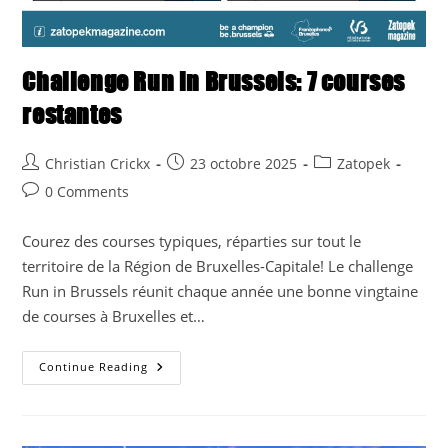
Challenge Run in Brussels: 7 courses
restantes
Post
Post
Post
Christian Crickx
23 octobre 2025
Zatopek
author:
published:
category:
Post
0 Comments
comments:
Courez des courses typiques, réparties sur tout le
territoire de la Région de Bruxelles-Capitale! Le challenge
Run in Brussels réunit chaque année une bonne vingtaine
de courses à Bruxelles et…
Challenge
Continue Reading
Run
In
Brussels:
7
Courses