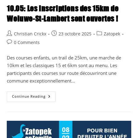
10.05: Les inscriptions des 15km de
Woluwe-St-Lambert sont ouvertes !
Post
Post
Post
Christian Crickx
23 octobre 2025
Zatopek
author:
published:
category:
Post
0 Comments
comments:
Des courses enfants, un trail de 25km, une marche de
10km et les classiques 15 et 6km sont au menu. Les
participants des courses sur route découvriront une
commune exceptionnellement…
10.05:
Continue Reading
Les
Inscriptions
Des
15km
De
Woluwe-
St-
Lambert
Sont