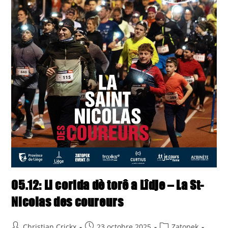
05.12: Li corida dè torê a Lîdje – La St-
Nicolas des coureurs
Post
Post
Post
Christian Crickx
23 octobre 2025
Zatopek