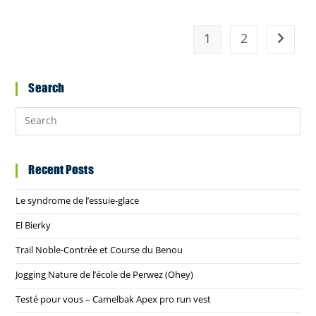
De
Verviers
1
2
Go to t
Search
Recent Posts
Le syndrome de l’essuie-glace
El Bierky
Trail Noble-Contrée et Course du Benou
Jogging Nature de l’école de Perwez (Ohey)
Testé pour vous – Camelbak Apex pro run vest