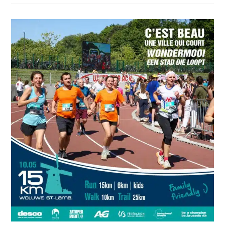
15km
De
Liège
Métropole,
Vous
Êtes
Attendu(s)
Comme
Un
Prince