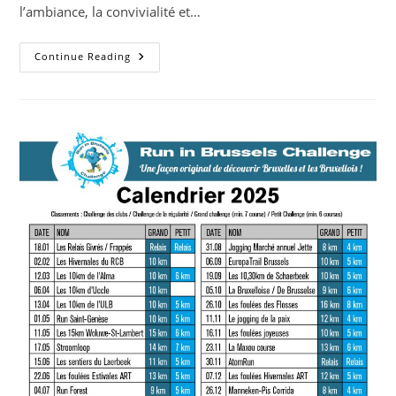
l’ambiance, la convivialité et…
39e
Continue Reading
Édition
Des
4
Cimes
–
8
Et
9
Novembre
2025