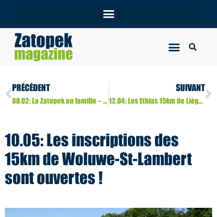
PRÉCÉDENT
SUIVANT
08.02: La Zatopek en famille – les inscriptions sont ouvertes
12.04: Les Ethias 15km de Liège Métropole, vous êtes attendu(s) comme un prince
10.05: Les inscriptions des
15km de Woluwe-St-Lambert
sont ouvertes !