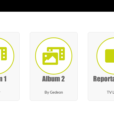
m 1
Album 2
Report
P
By Gedeon
TV 