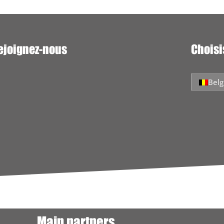
ejoignez-nous
Choisi
Belg
Main partners