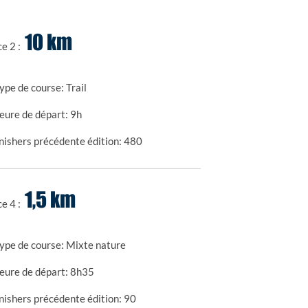
10 km
ce 2 :
ype de course:
Trail
eure de départ:
9h
nishers précédente édition:
480
1,5 km
ce 4 :
ype de course:
Mixte nature
eure de départ:
8h35
nishers précédente édition:
90