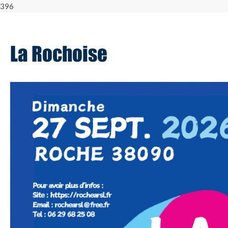
396
La Rochoise