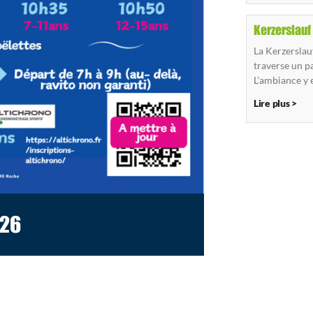
Kerzerslauf
La Kerzerslau
traverse un p
L’ambiance y 
Lire plus >
026