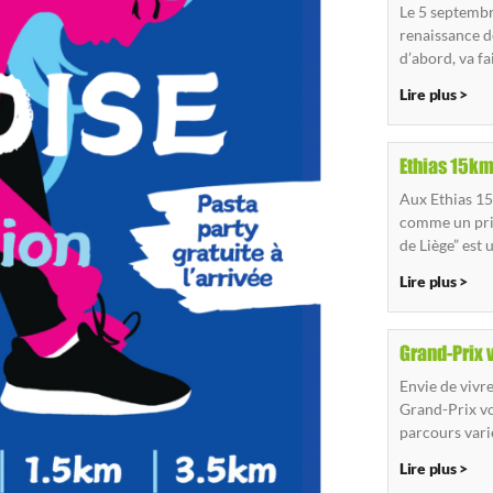
Le 5 septembre
renaissance d
d’abord, va fa
Lire plus >
Ethias 15km
Aux Ethias 15
comme un prin
de Liège” est
Lire plus >
Grand-Prix 
Envie de vivr
Grand-Prix vo
parcours varié
Lire plus >