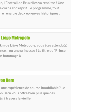
, l’Ecotrail de Bruxelles va renaître ! Une
e corps et d’esprit. Le programme, tout
ire renaitre deux épreuves historiques :
 Liège Métropole
km de Liège Métropole, vous êtes attendu(s)
ce… ou une princesse ! Le titre de “Prince
 un hommage à
von Bern
e une expérience de course inoubliable ? Le
n Bern vous offre bien plus que des
s à travers la vieille