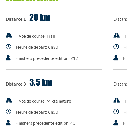
20 km
Distance 1 :
Distan
Type de course:
Trail
T
Heure de départ:
8h30
H
Finishers précédente édition:
212
Fi
3.5 km
Distance 3 :
Distan
Type de course:
Mixte nature
T
Heure de départ:
8h50
H
Finishers précédente édition:
40
Fi