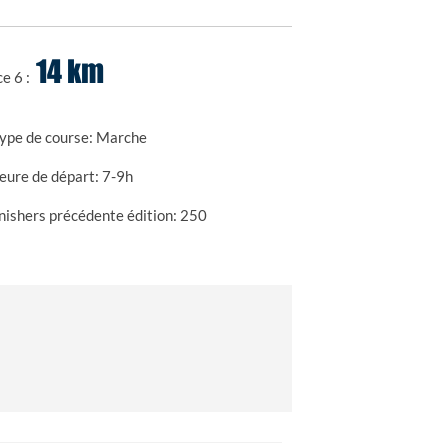
14 km
ce 6 :
ype de course:
Marche
eure de départ:
7-9h
nishers précédente édition:
250