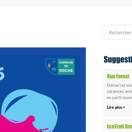
Suggest
Run Forest
Démarrez vos 
vacances, entr
en participan
Lire plus >
EcoTrail Br