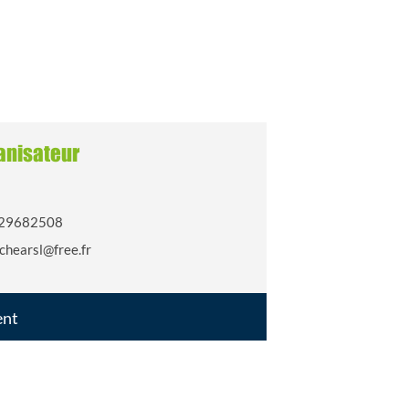
anisateur
29682508
chearsl@free.fr
ent