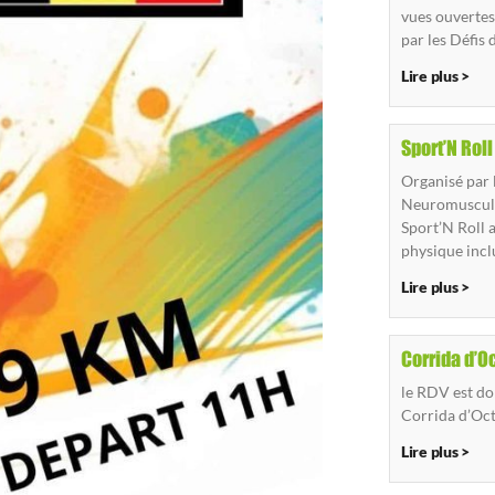
vues ouvertes 
par les Défis 
Lire plus >
Sport’N Rol
Organisé par 
Neuromusculai
Sport’N Roll 
physique incl
Lire plus >
Corrida d’O
le RDV est do
Corrida d’Oc
Lire plus >