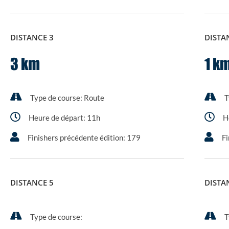
DISTANCE 3
DISTA
3 km
1 k
Type de course:
Route
T
Heure de départ:
11h
H
Finishers précédente édition:
179
Fi
DISTANCE 5
DISTA
Type de course:
T