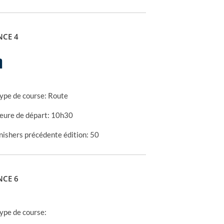
NCE 4
m
ype de course:
Route
eure de départ:
10h30
nishers précédente édition:
50
NCE 6
ype de course: