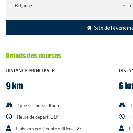
Belgique
fr
Site de l'évènem
Détails des courses
DISTANCE PRINCIPALE
DISTA
9 km
6 k
Type de course:
Route
T
Heure de départ:
11h
H
Finishers précédente édition:
197
Fi