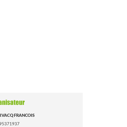
anisateur
RVACQ FRANCOIS
95371937