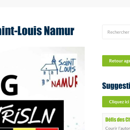
Saint-Louis Namur
Retour ag
Suggest
Cliquez ici
Défis des C
Courir l’autom