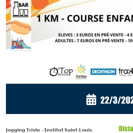
22/3/20
Dist
𝗝𝗼𝗴𝗴𝗶𝗻𝗴 𝗧𝗿𝗶𝘀𝗹𝗻 – 𝗜𝗻𝘀𝘁𝗶𝘁𝘂𝘁 𝗦𝗮𝗶𝗻𝘁-𝗟𝗼𝘂𝗶𝘀