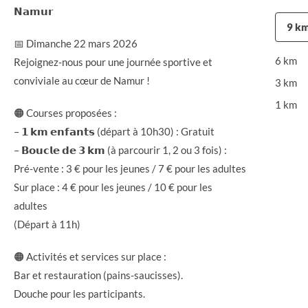
𝗡𝗮𝗺𝘂𝗿
9 k
📅 Dimanche 22 mars 2026
6 km
Rejoignez-nous pour une journée sportive et
conviviale au cœur de Namur !
3 km
1 km
🟠 Courses proposées :
– 𝟭 𝗸𝗺 𝗲𝗻𝗳𝗮𝗻𝘁𝘀 (départ à 10h30) : Gratuit
– 𝗕𝗼𝘂𝗰𝗹𝗲 𝗱𝗲 𝟯 𝗸𝗺 (à parcourir 1, 2 ou 3 fois) :
Pré-vente : 3 € pour les jeunes / 7 € pour les adultes
Sur place : 4 € pour les jeunes / 10 € pour les
adultes
(Départ à 11h)
🟠 Activités et services sur place :
Bar et restauration (pains-saucisses).
Douche pour les participants.