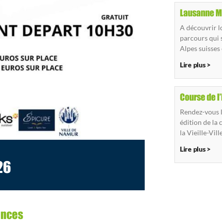
Lausanne M
A découvrir l
parcours qui s
Alpes suisses 
Lire plus >
Course de l
Rendez-vous 
édition de la 
la Vieille-Vill
Lire plus >
26
ances