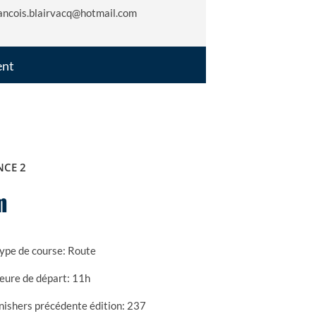
ancois.blairvacq@hotmail.com
ent
NCE 2
m
ype de course:
Route
eure de départ:
11h
nishers précédente édition:
237