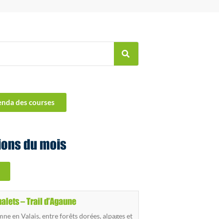
enda des courses
ions du mois
halets – Trail d’Agaune
ne en Valais, entre forêts dorées, alpages et