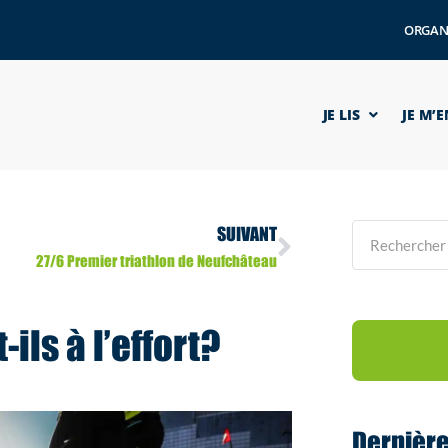
ORGAN
JE LIS
JE M’
SUIVANT
27/6 Premier triathlon de Neufchâteau
ils à l’effort?
Dernièr