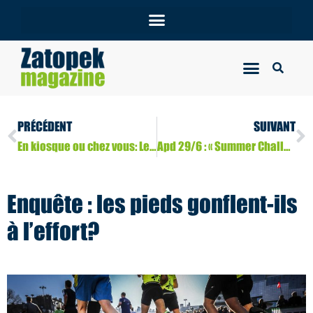
PRÉCÉDENT
SUIVANT
En kiosque ou chez vous: Le Zatopek Magazine n°78
Apd 29/6 : « Summer Challenge » 6,4 km d’effort et 1 190 m de dénivelé aux Plans-sur-Bex (Suisse)
Enquête : les pieds gonflent-ils
à l’effort?