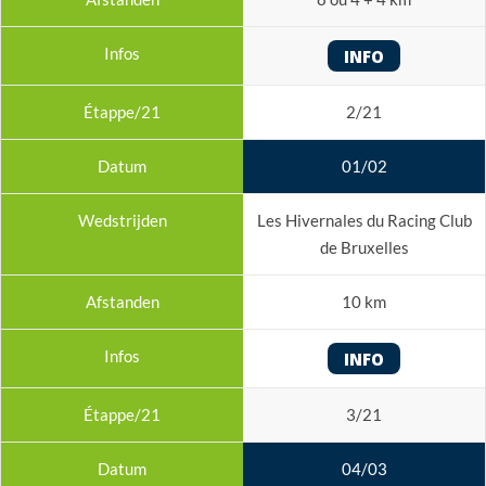
INFO
2/21
01/02
Les Hivernales du Racing Club
de Bruxelles
10 km
INFO
3/21
04/03