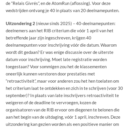
de “Relais Givrés”, en de AtomRun (aflossing). Voor deze
wedstrijden ontvang je 40 in plaats van 20 deelnamepunten.
Uitzondering 2
(nieuw sinds 2025) – 40-deelnamepunten:
deelnemers aan het RIB criterium die vóór 1 april van het
betreffende jaar zijn ingeschreven, krijgen 40
deelnamepunten voor inschrijving vóór die datum. Waarom
wordt dit gedaan? Er was enige discussie over de uiterste
datum voor inschrijving. Moet late registratie worden
toegestaan? Voor sommigen zou het de klassementen
oneerlijk kunnen verstoren door prestaties met
“retroactiviteit”, maar voor anderen zou het hen toelaten om
het criterium laat te ontdekken en zich in te schrijven (voor 30
september)? In plaats van late inschrijvers retroactiviteit te
weigeren of de deadline te vervroegen, kozen de
organisatoren van de RIB ervoor om diegenen te belonen die
aan het begin van de uitdaging, vóór 1 april, inschreven. Deze
uitzondering kan gezien worden als een positieve manier om