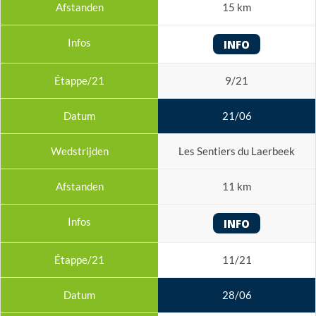
15 km
INFO
9/21
21/06
Les Sentiers du Laerbeek
11 km
INFO
11/21
28/06