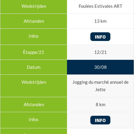
Foulées Estivales ART
13 km
INFO
12/21
30/08
Jogging du marché annuel de
Jette
8 km
INFO