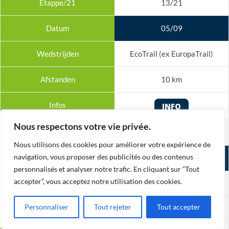
13/21
05/09
EcoTrail (ex EuropaTrail)
10 km
INFO
Nous respectons votre vie privée.
14/21
Nous utilisons des cookies pour améliorer votre expérience de
navigation, vous proposer des publicités ou des contenus
18/09
personnalisés et analyser notre trafic. En cliquant sur “Tout
accepter”, vous acceptez notre utilisation des cookies.
10,30km de Schaerbeek
Personnaliser
Tout rejeter
Tout accepter
10 km