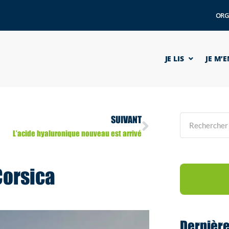
ORG
JE LIS
JE M’
SUIVANT
L’acide hyaluronique nouveau est arrivé
Corsica
Dernièr