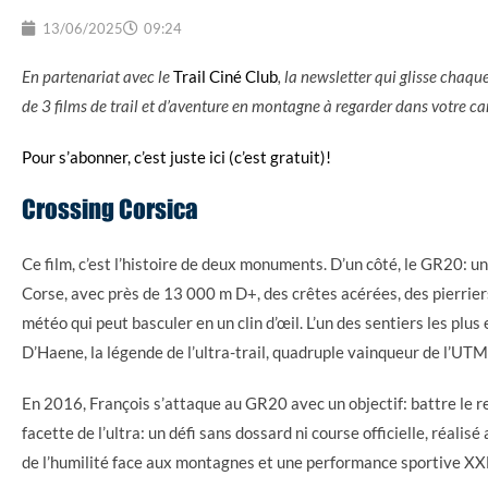
13/06/2025
09:24
En partenariat avec le
Trail Ciné Club
, la newsletter qui glisse chaq
de 3 films de trail et d’aventure en montagne à regarder dans votre c
Pour s’abonner, c’est juste ici (c’est gratuit)!
Crossing Corsica
Ce film, c’est l’histoire de deux monuments. D’un côté, le GR20: u
Corse, avec près de 13 000 m D+, des crêtes acérées, des pierrier
météo qui peut basculer en un clin d’œil. L’un des sentiers les plu
D’Haene, la légende de l’ultra-trail, quadruple vainqueur de l’UTM
En 2016, François s’attaque au GR20 avec un objectif: battre le re
facette de l’ultra: un défi sans dossard ni course officielle, réalis
de l’humilité face aux montagnes et une performance sportive XX