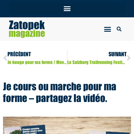
PRÉCÉDENT
SUIVANT
Je bouge pour ma forme / Move Up à Bruxelles tout l’été
Le Salzburg Trailrunning Festival entre dans le TTT !
Je cours ou marche pour ma
forme – partagez la vidéo.