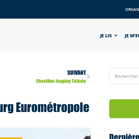
ORGAN
JE LIS
JE M’
SUIVANT
ChastRun Jogging Télévie
urg Eurométropole
Dernièr