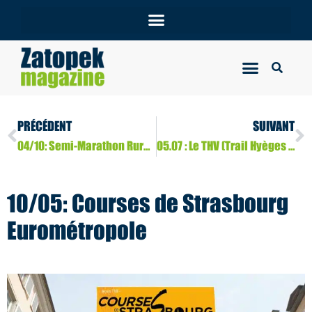
PRÉCÉDENT
SUIVANT
04/10: Semi-Marathon Rural Kutxa de Saint-Sébastien (nord de l’Espagne)
05.07 : Le THV (Trail Hyèges Verdon) entre en gare
10/05: Courses de Strasbourg
Eurométropole