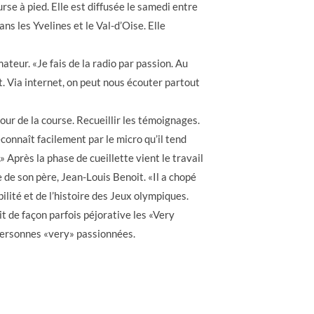
rse à pied. Elle est diffusée le samedi entre
s les Yvelines et le Val-d’Oise. Elle
mateur. «Je fais de la radio par passion. Au
nt. Via internet, on peut nous écouter partout
mour de la course. Recueillir les témoignages.
econnaît facilement par le micro qu’il tend
» Après la phase de cueillette vient le travail
 de son père, Jean-Louis Benoit. «Il a chopé
obilité et de l’histoire des Jeux olympiques.
it de façon parfois péjorative les «Very
 personnes «very» passionnées.