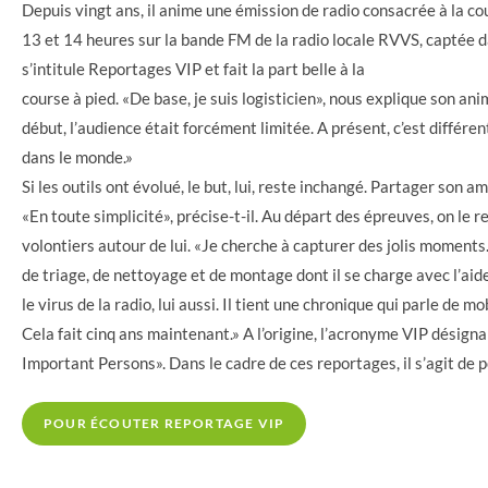
Depuis vingt ans, il anime une émission de radio consacrée à la cou
13 et 14 heures sur la bande FM de la radio locale RVVS, captée dan
s’intitule Reportages VIP et fait la part belle à la
course à pied. «De base, je suis logisticien», nous explique son ani
début, l’audience était forcément limitée. A présent, c’est différe
dans le monde.»
Si les outils ont évolué, le but, lui, reste inchangé. Partager son a
«En toute simplicité», précise-t-il. Au départ des épreuves, on le r
volontiers autour de lui. «Je cherche à capturer des jolis moments.
de triage, de nettoyage et de montage dont il se charge avec l’aide
le virus de la radio, lui aussi. Il tient une chronique qui parle de m
Cela fait cinq ans maintenant.» A l’origine, l’acronyme VIP désigna
Important Persons». Dans le cadre de ces reportages, il s’agit de
POUR ÉCOUTER REPORTAGE VIP