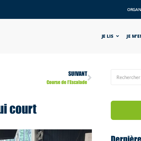
ORGAN
JE LIS
JE M’
SUIVANT
Course de l’Escalade
ui court
Dernièr