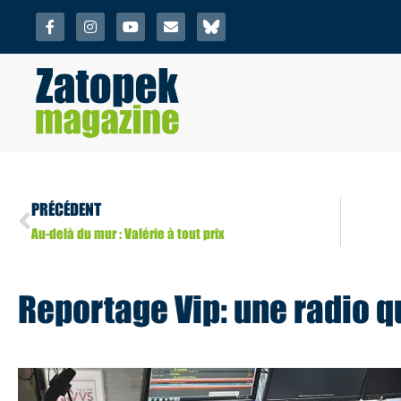
PRÉCÉDENT
Au-delà du mur : Valérie à tout prix
Reportage Vip: une radio q