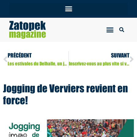
PRÉCÉDENT
SUIVANT
Les estivales du Delhalle, un joli programme. Audacieux, aventureux.
Inscrivez-vous au plus vite si vous souhaitez y participer!
Jogging de Verviers revient en
force!