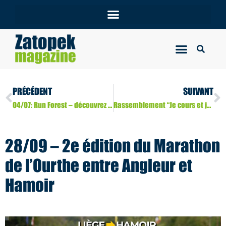
PRÉCÉDENT
SUIVANT
04/07: Run Forest – découvrez la vidéo
Rassemblement “Je cours et je marche pour ma forme” ce 28 juin
28/09 – 2e édition du Marathon
de l’Ourthe entre Angleur et
Hamoir