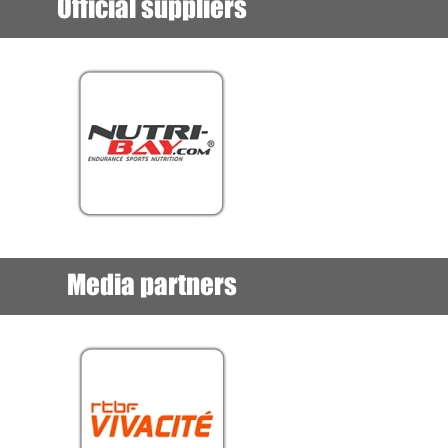
Official suppliers
Media partners