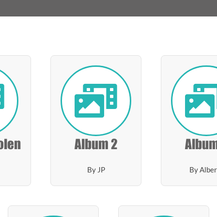
olen
Album 2
Album
By JP
By Alber