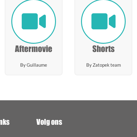
Aftermovie
Shorts
By Guillaume
By Zatopek team
inks
Volg ons