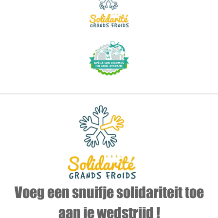
Voeg een snuifje solidariteit toe
aan je wedstrijd !