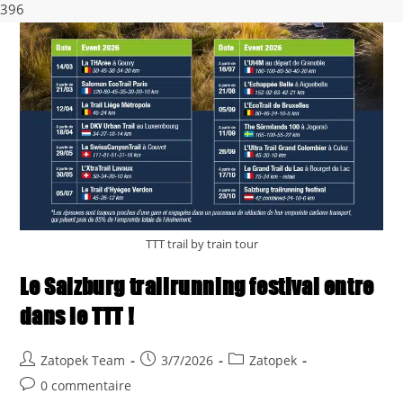
Skip
396
to
content
TTT trail by train tour
Le Salzburg trailrunning festival entre
dans le TTT !
Auteur/autrice
Publication
Post
Zatopek Team
3/7/2026
Zatopek
de
publiée :
category:
Commentaires
0 commentaire
la