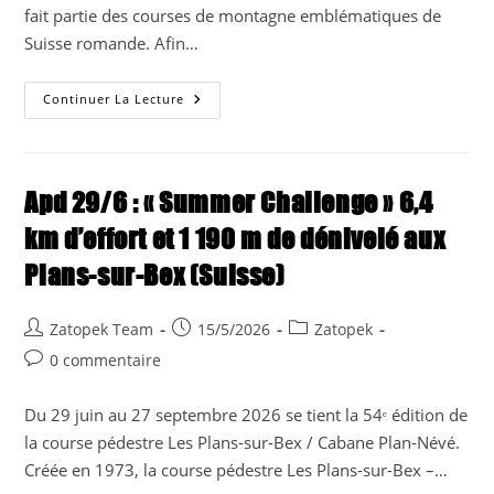
fait partie des courses de montagne emblématiques de
Suisse romande. Afin…
À
Continuer La Lecture
L’assaut
De
La
Videmanette
(Suisse)
Apd 29/6 : « Summer Challenge » 6,4
km d’effort et 1 190 m de dénivelé aux
Plans-sur-Bex (Suisse)
Auteur/autrice
Publication
Post
Zatopek Team
15/5/2026
Zatopek
de
publiée :
category:
Commentaires
0 commentaire
la
de
publication :
la
Du 29 juin au 27 septembre 2026 se tient la 54ᵉ édition de
publication :
la course pédestre Les Plans-sur-Bex / Cabane Plan-Névé.
Créée en 1973, la course pédestre Les Plans-sur-Bex –…