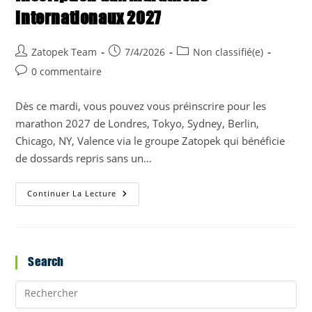
internationaux 2027
Auteur/autrice
Publication
Post
Zatopek Team
7/4/2026
Non classifié(e)
de
publiée :
category:
Commentaires
0 commentaire
la
de
publication :
la
Dès ce mardi, vous pouvez vous préinscrire pour les
publication :
marathon 2027 de Londres, Tokyo, Sydney, Berlin,
Chicago, NY, Valence via le groupe Zatopek qui bénéficie
de dossards repris sans un…
Inscription
Continuer La Lecture
Aux
Marathons
Internationaux
2027
Search