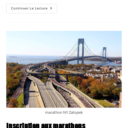
Apd
Continuer La Lecture
29/6
:
«
Summer
Challenge
»
6,4
Km
D’effort
Et
1
190
M
De
Dénivelé
Aux
Plans-
Sur-
Bex
(Suisse)
marathon NY Zatopek
Inscription aux marathons