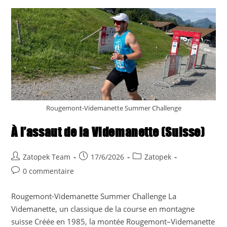
(
VS
–
CH
)
14/11/2026
Rougemont-Videmanette Summer Challenge
À l’assaut de la Videmanette (Suisse)
Auteur/autrice
Publication
Post
Zatopek Team
17/6/2026
Zatopek
de
publiée :
category:
Commentaires
0 commentaire
la
de
publication :
la
Rougemont-Videmanette Summer Challenge La
publication :
Videmanette, un classique de la course en montagne
suisse Créée en 1985, la montée Rougemont–Videmanette