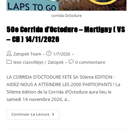
corrida Octodure
50e Corrida d’Octodure – Martigny ( VS
– CH ) 14/11/2026
Auteur/autrice
Publication
Zatopek Team
1/7/2026
de
publiée :
Post
Commentaires
Non classifié(e)
/
Zatopek
0 commentaire
la
category:
de
publication :
la
LA CORRIDA D’OCTODURE FETE SA 50ème EDITION :
publication :
AIDEZ-NOUS A ATTEINDRE LES 2000 PARTICIPANTS ! La
50ème édition de la Corrida d’Octodure aura lieu le
samedi 14 novembre 2026, à…
50e
Continuer La Lecture
Corrida
D’Octodure
–
Martigny