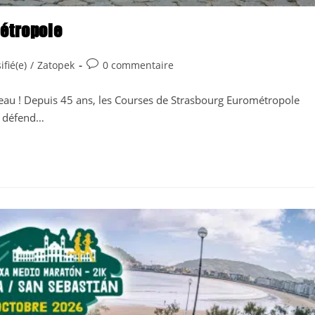
étropole
Commentaires
ifié(e)
/
Zatopek
0 commentaire
de
la
veau ! Depuis 45 ans, les Courses de Strasbourg Eurométropole
publication :
t défend…