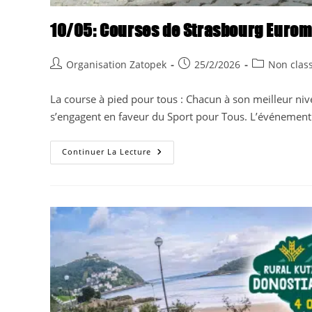
10/05: Courses de Strasbourg Eurom
Auteur/autrice
Publication
Post
Organisation Zatopek
25/2/2026
Non class
de
publiée :
category:
la
La course à pied pour tous : Chacun à son meilleur ni
publication :
s’engagent en faveur du Sport pour Tous. L’événemen
10/05:
Continuer La Lecture
Courses
De
Strasbourg
Eurométropole