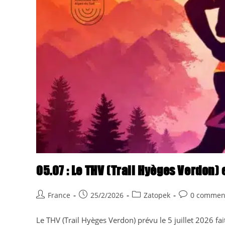
05.07 : Le THV (Trail Hyèges Verdon) 
Auteur/autrice
Publication
Post
Commentaire
France
25/2/2026
Zatopek
0 commen
de
publiée :
category:
de
la
la
Le THV (Trail Hyèges Verdon) prévu le 5 juillet 2026 fait