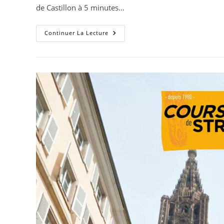
publication :
publication :
de Castillon à 5 minutes…
05.07
Continuer La Lecture
:
Le
THV
(Trail
Hyèges
Verdon)
Entre
En
Gare