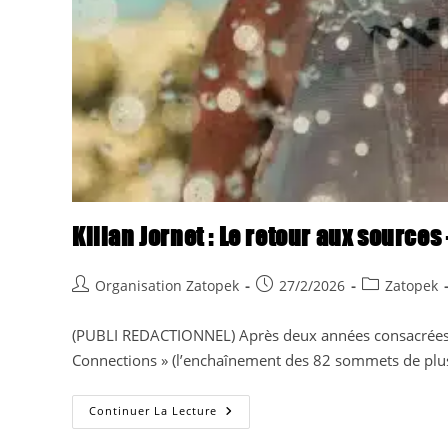
Kilian Jornet : Le retour aux sourc
Auteur/autrice
Publication
Post
Organisation Zatopek
27/2/2026
Zatopek
de
publiée :
category:
la
(PUBLI REDACTIONNEL) Après deux années consacrées 
publication :
Connections » (l’enchaînement des 82 sommets de plu
Kilian
Continuer La Lecture
Jornet
: