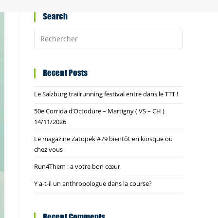
Search
Recent Posts
Le Salzburg trailrunning festival entre dans le TTT !
50e Corrida d’Octodure – Martigny ( VS – CH )
14/11/2026
Le magazine Zatopek #79 bientôt en kiosque ou
chez vous
Run4Them : a votre bon cœur
Y a-t-il un anthropologue dans la course?
Recent Comments