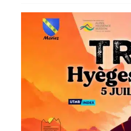
Le
Retour
Aux
Sources
–
Son
Programme,
Sa
NNormal
Kjerag
02