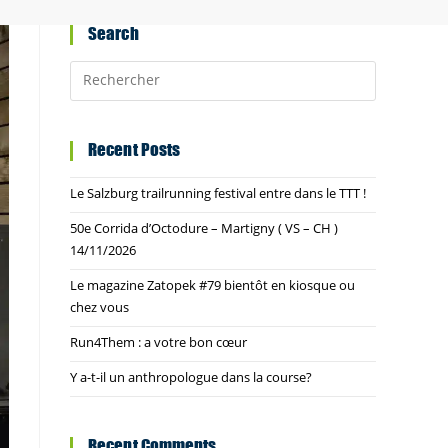
Search
Recent Posts
Le Salzburg trailrunning festival entre dans le TTT !
50e Corrida d’Octodure – Martigny ( VS – CH )
14/11/2026
Le magazine Zatopek #79 bientôt en kiosque ou
chez vous
Run4Them : a votre bon cœur
Y a-t-il un anthropologue dans la course?
Recent Comments