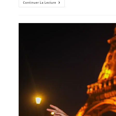
Le
Continuer La Lecture
Trail
Hyèges
Verdon
Entre
Dans
Le
TTT