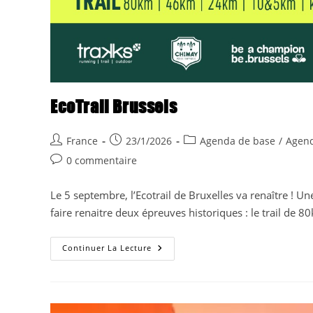
EcoTrail Brussels
Auteur/autrice
Publication
Post
France
23/1/2026
Agenda de base
/
Agend
de
publiée :
category:
Commentaires
0 commentaire
la
de
publication :
la
Le 5 septembre, l’Ecotrail de Bruxelles va renaître ! U
publication :
faire renaitre deux épreuves historiques : le trail de 
EcoTrail
Continuer La Lecture
Brussels