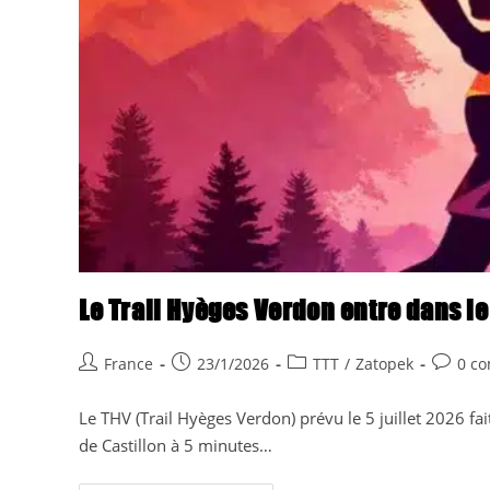
Le Trail Hyèges Verdon entre dans le
Auteur/autrice
Publication
Post
Commen
France
23/1/2026
TTT
/
Zatopek
0 c
de
publiée :
category:
de
la
la
Le THV (Trail Hyèges Verdon) prévu le 5 juillet 2026 fait
publication :
publicat
de Castillon à 5 minutes…