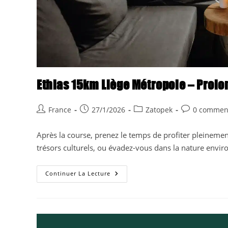
Ethias 15km Liège Métropole – Prolon
Auteur/autrice
Publication
Post
Commentaire
France
27/1/2026
Zatopek
0 commen
de
publiée :
category:
de
la
la
Après la course, prenez le temps de profiter pleinement
publication :
publication :
trésors culturels, ou évadez-vous dans la nature envi
Ethias
Continuer La Lecture
15km
Liège
Métropole
–
Prolongez
L’expérience
!