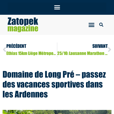
PRÉCÉDENT
SUIVANT
Ethias 15km Liège Métropole – Prolongez l’expérience !
25/10: Lausanne Marathon – Du jaune doré au bleu, entre vignoble et lac !
Domaine de Long Pré – passez
des vacances sportives dans
les Ardennes