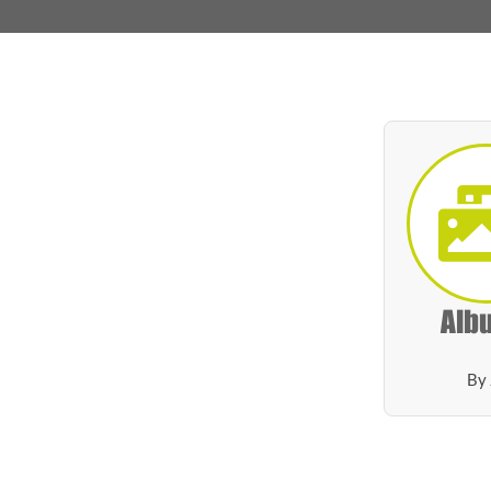
Alb
By 