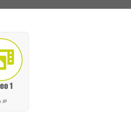
eo 1
y JP