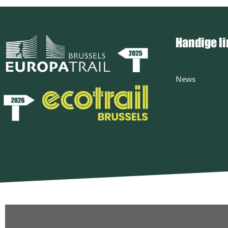
Handige l
News