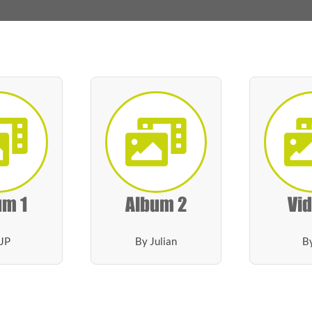
um 1
Album 2
Vid
JP
By Julian
B