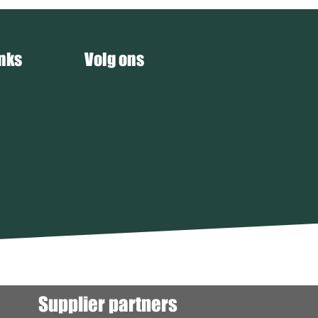
inks
Volg ons
Supplier partners