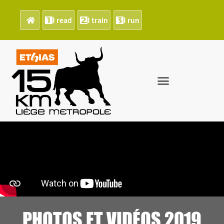
I read
I train
I run
PHOTOS ET VIDÉOS 2019