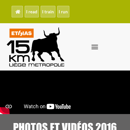
I read
I train
I run
PHOTOS ET VIDÉOS 2016