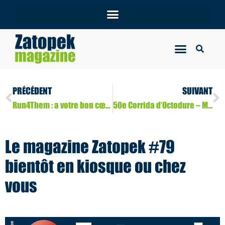
PRÉCÉDENT
SUIVANT
Run4Them : a votre bon cœur
50e Corrida d’Octodure – Martigny ( VS – CH ) 14/11/2026
Le magazine Zatopek #79
bientôt en kiosque ou chez
vous