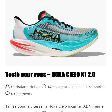
X2
Testé pour vous – HOKA CIELO X1 2.0
Post
Post
Post
Christian Crickx
14 novembre 2025
Zatopek
author:
published:
category:
Post
0 Comments
comments:
Taillée pour la vitesse, la Hoka Cielo incarne l’ADN même