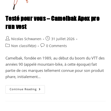
Testé pour vous – Camelbak Apex pro
run vest
Post
Post
Nicolas Schwanen
31 juillet 2026
author:
published:
Post
Post
Non classifié(e)
0 Comments
category:
comments:
Camelbak, fondée en 1989, au début du boom du VTT des
années 90 (appelé mountain-bike, à cette époque) fait
partie de ces marques tellement connue pour son produit
phare, initialement…
Testé
Continue Reading
Pour
Vous
–
Camelbak
Apex
Pro