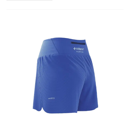
Vous
–
Sac
D’hydratation
De
Trail
Raidlight
Dynamic
10L