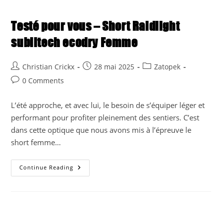
Testé pour vous – Short Raidlight
sublitech ecodry Femme
Post
Post
Post
Christian Crickx
28 mai 2025
Zatopek
author:
published:
category:
Post
0 Comments
comments:
L’été approche, et avec lui, le besoin de s’équiper léger et
performant pour profiter pleinement des sentiers. C’est
dans cette optique que nous avons mis à l’épreuve le
short femme…
Testé
Continue Reading
Pour
Vous
–
Short
Raidlight
Sublitech
Ecodry