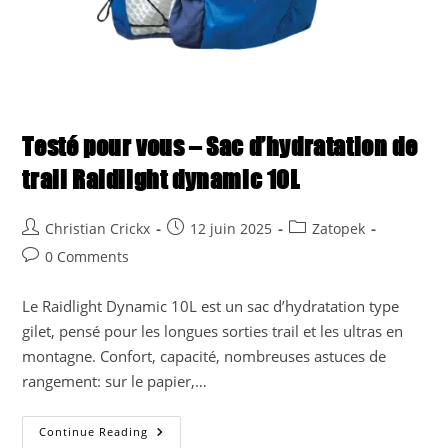
Testé pour vous – Sac d’hydratation de
trail Raidlight dynamic 10L
Post
Post
Post
Christian Crickx
12 juin 2025
Zatopek
author:
published:
category:
Post
0 Comments
comments:
Le Raidlight Dynamic 10L est un sac d’hydratation type
gilet, pensé pour les longues sorties trail et les ultras en
montagne. Confort, capacité, nombreuses astuces de
rangement: sur le papier,…
Testé
Continue Reading
Pour