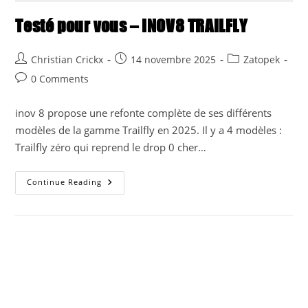
Testé pour vous – INOV8 TRAILFLY
Post
Post
Post
Christian Crickx
14 novembre 2025
Zatopek
author:
published:
category:
Post
0 Comments
comments:
inov 8 propose une refonte complète de ses différents
modèles de la gamme Trailfly en 2025. Il y a 4 modèles :
Trailfly zéro qui reprend le drop 0 cher…
Testé
Continue Reading
Pour
Vous
–
INOV8
TRAILFLY