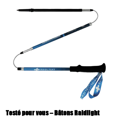
Run
Vest
Testé pour vous – Bâtons Raidlight