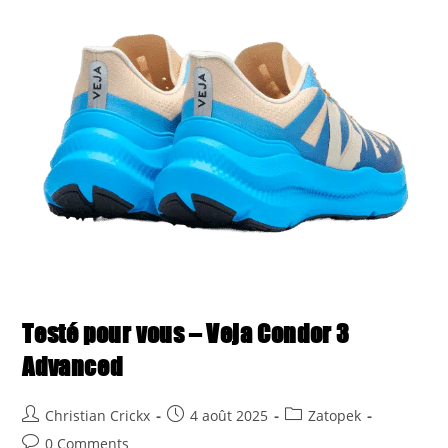
Testé pour vous – Veja Condor 3
Advanced
Post
Post
Post
Christian Crickx
4 août 2025
Zatopek
author:
published:
category:
Post
0 Comments