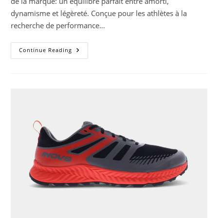
de la marque: un équilibre parfait entre amorti,
dynamisme et légèreté. Conçue pour les athlètes à la
recherche de performance…
Testé
Continue Reading
Pour
Vous
–
HOKA
CIELO
X1
2.0