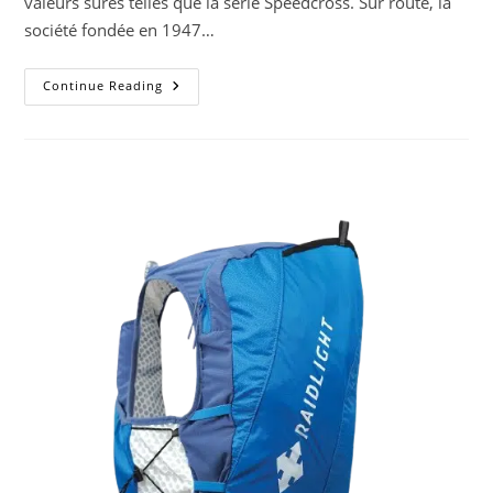
valeurs sûres telles que la série Speedcross. Sur route, la
société fondée en 1947…
Testé
Continue Reading
Pour
Vous
–
Salomon
Aéro
Glide
3