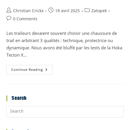
Post
Post
Post
Christian Crickx
18 avril 2025
Zatopek
author:
published:
category:
Post
0 Comments
comments:
Les traileurs devaient souvent choisir une chaussure de
trail en arbitrant 3 qualités : technique, protectrice ou
dynamique. Nous avons été bluffé par les tests de la Hoka
Tecton X…
La
Continue Reading
Hoka
Tecton
X
3,
Du
« Rarement
Search
Vu »!