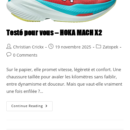
Testé pour vous – HOKA MACH X2
Post
Post
Post
Christian Crickx
19 novembre 2025
Zatopek
author:
published:
category:
Post
0 Comments
comments:
Sur le papier, elle promet vitesse, légèreté et confort. Une
chaussure taillée pour avaler les kilomètres sans faiblir,
entre dynamisme et douceur. Mais que vaut-elle vraiment
une fois enfilée ?…
Testé
Continue Reading
Pour
Vous
–
HOKA
MACH