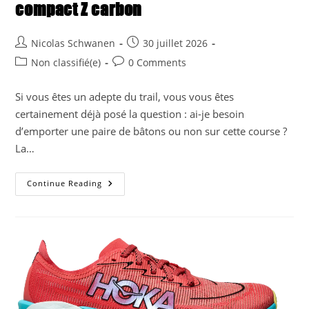
compact Z carbon
Post
Post
Nicolas Schwanen
30 juillet 2026
author:
published:
Post
Post
Non classifié(e)
0 Comments
category:
comments:
Si vous êtes un adepte du trail, vous vous êtes
certainement déjà posé la question : ai-je besoin
d’emporter une paire de bâtons ou non sur cette course ?
La…
Testé
Continue Reading
Pour
Vous
–
Bâtons
Raidlight
Compact
Z
Carbon